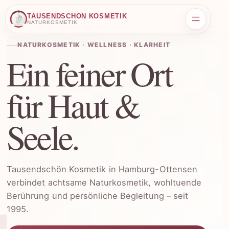
Zum
TAUSENDSCHÖN KOSMETIK
Inhalt
NATURKOSMETIK
springen
NATURKOSMETIK · WELLNESS · KLARHEIT
Ein feiner Ort
für Haut &
Seele.
Tausendschön Kosmetik in Hamburg-Ottensen
verbindet achtsame Naturkosmetik, wohltuende
Berührung und persönliche Begleitung – seit
1995.