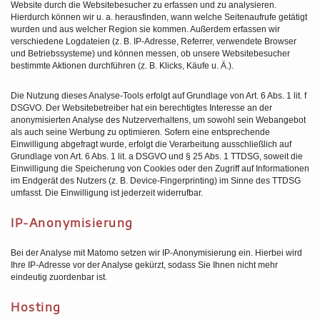
Website durch die Websitebesucher zu erfassen und zu analysieren.
Hierdurch können wir u. a. herausfinden, wann welche Seitenaufrufe getätigt
wurden und aus welcher Region sie kommen. Außerdem erfassen wir
verschiedene Logdateien (z. B. IP-Adresse, Referrer, verwendete Browser
und Betriebssysteme) und können messen, ob unsere Websitebesucher
bestimmte Aktionen durchführen (z. B. Klicks, Käufe u. Ä.).
Die Nutzung dieses Analyse-Tools erfolgt auf Grundlage von Art. 6 Abs. 1 lit. f
DSGVO. Der Websitebetreiber hat ein berechtigtes Interesse an der
anonymisierten Analyse des Nutzerverhaltens, um sowohl sein Webangebot
als auch seine Werbung zu optimieren. Sofern eine entsprechende
Einwilligung abgefragt wurde, erfolgt die Verarbeitung ausschließlich auf
Grundlage von Art. 6 Abs. 1 lit. a DSGVO und § 25 Abs. 1 TTDSG, soweit die
Einwilligung die Speicherung von Cookies oder den Zugriff auf Informationen
im Endgerät des Nutzers (z. B. Device-Fingerprinting) im Sinne des TTDSG
umfasst. Die Einwilligung ist jederzeit widerrufbar.
IP-Anonymisierung
Bei der Analyse mit Matomo setzen wir IP-Anonymisierung ein. Hierbei wird
Ihre IP-Adresse vor der Analyse gekürzt, sodass Sie Ihnen nicht mehr
eindeutig zuordenbar ist.
Hosting