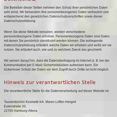
Die Betreiber dieser Seiten nehmen den Schutz Ihrer persönlichen Daten
sehr ernst. Wir behandeln Ihre personenbezogenen Daten vertraulich und
entsprechend den gesetzlichen Datenschutzvorschriften sowie dieser
Datenschutzerklärung.
Wenn Sie diese Website benutzen, werden verschiedene
personenbezogene Daten erhoben. Personenbezogene Daten sind Daten,
mit denen Sie persönlich identifiziert werden können. Die vorliegende
Datenschutzerklärung erläutert, welche Daten wir erheben und wofür wir sie
nutzen. Sie erläutert auch, wie und zu welchem Zweck das geschieht.
Wir weisen darauf hin, dass die Datenübertragung im Internet (z. B. bei der
Kommunikation per E-Mail) Sicherheitslücken aufweisen kann. Ein
lückenloser Schutz der Daten vor dem Zugriff durch Dritte ist nicht möglich.
Hinweis zur verantwortlichen Stelle
Die verantwortliche Stelle für die Datenverarbeitung auf dieser Website ist:
Tau­send­sc­hön Kos­me­tik Inh. Ma­ren Löf­f­ler-Her­gert
Eu­len­stra­ße 20,
22765 Ham­burg-Al­to­na