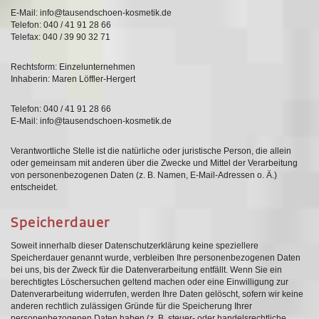
E-Mail: in­fo@­tau­send­scho­en-kos­me­tik.de
Te­le­fon: 040 / 41 91 28 66
Te­le­fax: 040 / 39 90 32 71
Rechts­form: Ein­zel­un­ter­neh­men
In­ha­be­rin: Ma­ren Löf­f­ler-Her­gert
Telefon: 040 / 41 91 28 66
E-Mail: in­fo@­tau­send­scho­en-kos­me­tik.de
Verantwortliche Stelle ist die natürliche oder juristische Person, die allein
oder gemeinsam mit anderen über die Zwecke und Mittel der Verarbeitung
von personenbezogenen Daten (z. B. Namen, E-Mail-Adressen o. Ä.)
entscheidet.
Speicherdauer
Soweit innerhalb dieser Datenschutzerklärung keine speziellere
Speicherdauer genannt wurde, verbleiben Ihre personenbezogenen Daten
bei uns, bis der Zweck für die Datenverarbeitung entfällt. Wenn Sie ein
berechtigtes Löschersuchen geltend machen oder eine Einwilligung zur
Datenverarbeitung widerrufen, werden Ihre Daten gelöscht, sofern wir keine
anderen rechtlich zulässigen Gründe für die Speicherung Ihrer
personenbezogenen Daten haben (z. B. steuer- oder handelsrechtliche