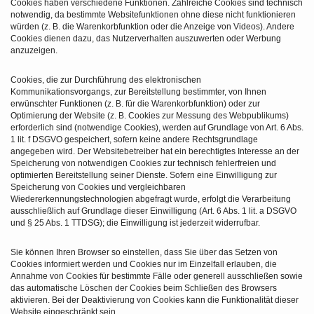
Cookies haben verschiedene Funktionen. Zahlreiche Cookies sind technisch
notwendig, da bestimmte Websitefunktionen ohne diese nicht funktionieren
würden (z. B. die Warenkorbfunktion oder die Anzeige von Videos). Andere
Cookies dienen dazu, das Nutzerverhalten auszuwerten oder Werbung
anzuzeigen.
Cookies, die zur Durchführung des elektronischen
Kommunikationsvorgangs, zur Bereitstellung bestimmter, von Ihnen
erwünschter Funktionen (z. B. für die Warenkorbfunktion) oder zur
Optimierung der Website (z. B. Cookies zur Messung des Webpublikums)
erforderlich sind (notwendige Cookies), werden auf Grundlage von Art. 6 Abs.
1 lit. f DSGVO gespeichert, sofern keine andere Rechtsgrundlage
angegeben wird. Der Websitebetreiber hat ein berechtigtes Interesse an der
Speicherung von notwendigen Cookies zur technisch fehlerfreien und
optimierten Bereitstellung seiner Dienste. Sofern eine Einwilligung zur
Speicherung von Cookies und vergleichbaren
Wiedererkennungstechnologien abgefragt wurde, erfolgt die Verarbeitung
ausschließlich auf Grundlage dieser Einwilligung (Art. 6 Abs. 1 lit. a DSGVO
und § 25 Abs. 1 TTDSG); die Einwilligung ist jederzeit widerrufbar.
Sie können Ihren Browser so einstellen, dass Sie über das Setzen von
Cookies informiert werden und Cookies nur im Einzelfall erlauben, die
Annahme von Cookies für bestimmte Fälle oder generell ausschließen sowie
das automatische Löschen der Cookies beim Schließen des Browsers
aktivieren. Bei der Deaktivierung von Cookies kann die Funktionalität dieser
Website eingeschränkt sein.