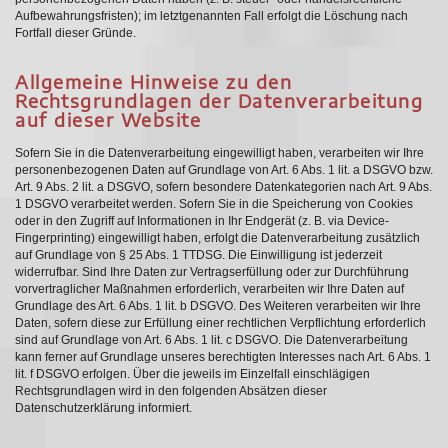
Aufbewahrungsfristen); im letztgenannten Fall erfolgt die Löschung nach
Fortfall dieser Gründe.
Allgemeine Hinweise zu den
Rechtsgrundlagen der Datenverarbeitung
auf dieser Website
Sofern Sie in die Datenverarbeitung eingewilligt haben, verarbeiten wir Ihre
personenbezogenen Daten auf Grundlage von Art. 6 Abs. 1 lit. a DSGVO bzw.
Art. 9 Abs. 2 lit. a DSGVO, sofern besondere Datenkategorien nach Art. 9 Abs.
1 DSGVO verarbeitet werden. Sofern Sie in die Speicherung von Cookies
oder in den Zugriff auf Informationen in Ihr Endgerät (z. B. via Device-
Fingerprinting) eingewilligt haben, erfolgt die Datenverarbeitung zusätzlich
auf Grundlage von § 25 Abs. 1 TTDSG. Die Einwilligung ist jederzeit
widerrufbar. Sind Ihre Daten zur Vertragserfüllung oder zur Durchführung
vorvertraglicher Maßnahmen erforderlich, verarbeiten wir Ihre Daten auf
Grundlage des Art. 6 Abs. 1 lit. b DSGVO. Des Weiteren verarbeiten wir Ihre
Daten, sofern diese zur Erfüllung einer rechtlichen Verpflichtung erforderlich
sind auf Grundlage von Art. 6 Abs. 1 lit. c DSGVO. Die Datenverarbeitung
kann ferner auf Grundlage unseres berechtigten Interesses nach Art. 6 Abs. 1
lit. f DSGVO erfolgen. Über die jeweils im Einzelfall einschlägigen
Rechtsgrundlagen wird in den folgenden Absätzen dieser
Datenschutzerklärung informiert.