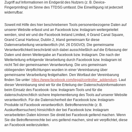
Zugriff auf Informationen im Endgerät des Nutzers (z. B. Device-
Fingerprinting) im Sinne des TTDSG umfasst. Die Einwilligung ist jederzeit
widerrufbar.
Soweit mit Hilfe des hier beschriebenen Tools personenbezogene Daten auf
unserer Website erfasst und an Facebook bzw. Instagram weitergeleitet
werden, sind wir und die Facebook Ireland Limited, 4 Grand Canal Square,
Grand Canal Harbour, Dublin 2, Irland gemeinsam für diese
Datenverarbeitung verantwortlich (Art. 26 DSGVO). Die gemeinsame
Verantwortlichkeit beschränkt sich dabei ausschließlich auf die Erfassung der
Daten und deren Weitergabe an Facebook bzw. Instagram. Die nach der
Weiterleitung erfolgende Verarbeitung durch Facebook bzw. Instagram ist
nicht Teil der gemeinsamen Verantwortung. Die uns gemeinsam
obliegenden Verpflichtungen wurden in einer Vereinbarung über
gemeinsame Verarbeitung festgehalten. Den Wortlaut der Vereinbarung
finden Sie unter:
https://www.facebook.com/legal/controller_addendum
. Laut
dieser Vereinbarung sind wir für die Erteilung der Datenschutzinformationen
beim Einsatz des Facebook- bzw. Instagram-Tools und für die
datenschutzrechtlich sichere Implementierung des Tools auf unserer Website
verantwortlich. Für die Datensicherheit der Facebook bzw. Instagram-
Produkte ist Facebook verantwortlich. Betroffenenrechte (z. B.
Auskunftsersuchen) hinsichtlich der bei Facebook bzw. Instagram
verarbeiteten Daten können Sie direkt bei Facebook geltend machen. Wenn
Sie die Betroffenenrechte bei uns geltend machen, sind wir verpflichtet, diese
an Facebook weiterzuleiten.