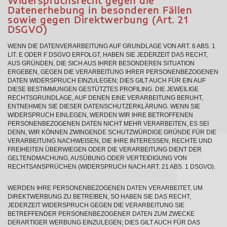
Widerspruchsrecht gegen die
Datenerhebung in besonderen Fällen
sowie gegen Direktwerbung (Art. 21
DSGVO)
WENN DIE DATENVERARBEITUNG AUF GRUNDLAGE VON ART. 6 ABS. 1
LIT. E ODER F DSGVO ERFOLGT, HABEN SIE JEDERZEIT DAS RECHT,
AUS GRÜNDEN, DIE SICH AUS IHRER BESONDEREN SITUATION
ERGEBEN, GEGEN DIE VERARBEITUNG IHRER PERSONENBEZOGENEN
DATEN WIDERSPRUCH EINZULEGEN; DIES GILT AUCH FÜR EIN AUF
DIESE BESTIMMUNGEN GESTÜTZTES PROFILING. DIE JEWEILIGE
RECHTSGRUNDLAGE, AUF DENEN EINE VERARBEITUNG BERUHT,
ENTNEHMEN SIE DIESER DATENSCHUTZERKLÄRUNG. WENN SIE
WIDERSPRUCH EINLEGEN, WERDEN WIR IHRE BETROFFENEN
PERSONENBEZOGENEN DATEN NICHT MEHR VERARBEITEN, ES SEI
DENN, WIR KÖNNEN ZWINGENDE SCHUTZWÜRDIGE GRÜNDE FÜR DIE
VERARBEITUNG NACHWEISEN, DIE IHRE INTERESSEN, RECHTE UND
FREIHEITEN ÜBERWIEGEN ODER DIE VERARBEITUNG DIENT DER
GELTENDMACHUNG, AUSÜBUNG ODER VERTEIDIGUNG VON
RECHTSANSPRÜCHEN (WIDERSPRUCH NACH ART. 21 ABS. 1 DSGVO).
WERDEN IHRE PERSONENBEZOGENEN DATEN VERARBEITET, UM
DIREKTWERBUNG ZU BETREIBEN, SO HABEN SIE DAS RECHT,
JEDERZEIT WIDERSPRUCH GEGEN DIE VERARBEITUNG SIE
BETREFFENDER PERSONENBEZOGENER DATEN ZUM ZWECKE
DERARTIGER WERBUNG EINZULEGEN; DIES GILT AUCH FÜR DAS