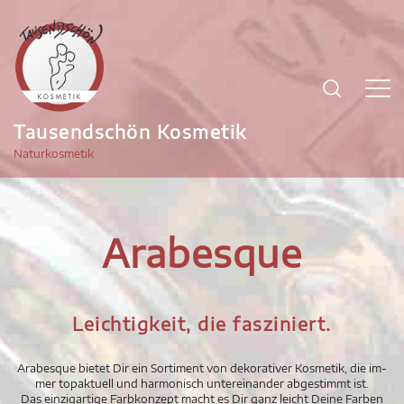
Zum
Inhalt
springen
Tausendschön Kosmetik
Naturkosmetik
Ar­a­bes­que
Leichtigkeit, die fasziniert.
Ar­a­bes­que bie­tet Dir ein Sorti­ment von dekorativer Kosmetik, die im­
mer to­pak­tu­ell und har­mo­nisch un­terein­an­der ab­ge­stimmt ist.
Das einzigartige Farbkonzept macht es Dir ganz leicht Deine Farben