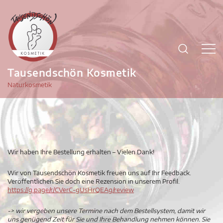
Zum
Inhalt
springen
Tausendschön Kosmetik
Naturkosmetik
Wir haben Ihre Bestellung erhalten – Vielen Dank!
Wir von Tausendschön Kosmetik freuen uns auf Ihr Feedback.
Veröffentlichen Sie doch eine Rezension in unserem Profil.
https://g.page/r/CVerC-gUsHrQEAg/review
-> wir vergeben unsere Termine nach dem Bestellsystem, damit wir
uns genügend Zeit für Sie und Ihre Behandlung nehmen können. Sie