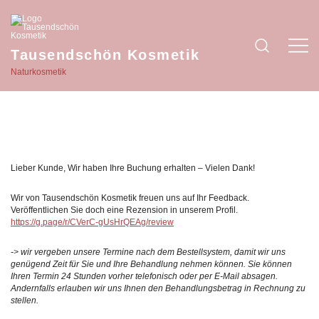
Zum
Inhalt
springen
Tausendschön Kosmetik
Naturkosmetik
Lieber Kunde,
Wir haben Ihre Buchung erhalten – Vielen Dank!
Wir von Tausendschön Kosmetik freuen uns auf Ihr Feedback.
Veröffentlichen Sie doch eine Rezension in unserem Profil.
https://g.page/r/CVerC-gUsHrQEAg/review
-> wir vergeben unsere Termine nach dem Bestellsystem, damit wir uns
genügend Zeit für Sie und Ihre Behandlung nehmen können. Sie können
Ihren Termin 24 Stunden vorher telefonisch oder per E-Mail absagen.
Andernfalls erlauben wir uns Ihnen den Behandlungsbetrag in Rechnung zu
stellen.