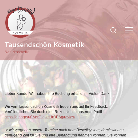
Zum
Inhalt
springen
Tausendschön Kosmetik
Naturkosmetik
Lieber Kunde,
Wir haben Ihre Buchung erhalten – Vielen Dank!
Wir von Tausendschön Kosmetik freuen uns auf Ihr Feedback.
Veröffentlichen Sie doch eine Rezension in unserem Profil.
https://g.page/r/CVerC-gUsHrQEAg/review
-> wir vergeben unsere Termine nach dem Bestellsystem, damit wir uns
genügend Zeit für Sie und Ihre Behandlung nehmen können. Sie können